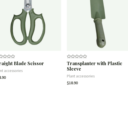
raight Blade Scissor
Transplanter with Plastic
ted
Rated
0
Sleeve
t
out
nt accessories
of
Plant accessories
4.90
5
$
18.90