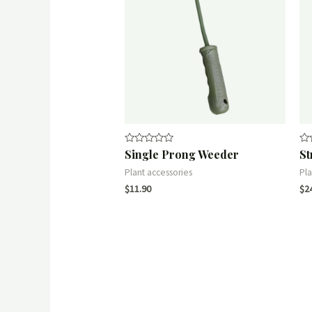
Single Prong Weeder
St
Rated
Ra
0
0
out
ou
Plant accessories
Pla
of
of
$
11.90
$
2
5
5