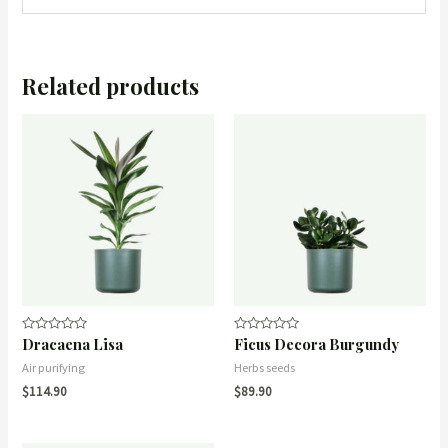
Related products
Dracaena Lisa
Ficus Decora Burgundy
Rated
Rated
0
0
out
out
Air purifying
Herbs seeds
of
of
$
114.90
$
89.90
5
5