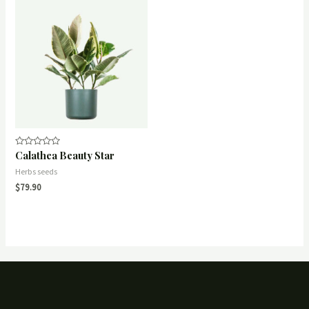
Calathea Beauty Star
Rated
0
out
Herbs seeds
of
$
79.90
5