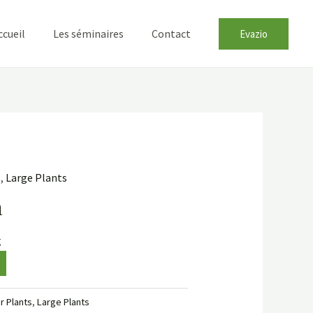
ccueil
Les séminaires
Contact
Evazio
s
,
Large Plants
a
g
r Plants
,
Large Plants