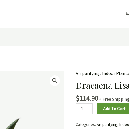
A
Air purifying
,
Indoor Plant
Dracaena Lis
$
114.90
+ Free Shippin
Add To Cart
Categories:
Air purifying
,
Indoo